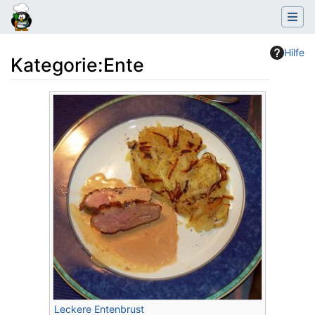
Hilfe
Kategorie
:
Ente
Wechseln zu:
Navigation
,
Suche
Leckere Entenbrust