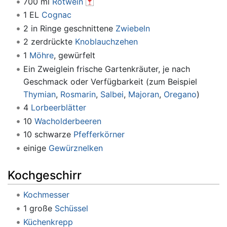
700 ml
Rotwein
1 EL
Cognac
2 in Ringe geschnittene
Zwiebeln
2 zerdrückte
Knoblauchzehen
1
Möhre
, gewürfelt
Ein Zweiglein frische Gartenkräuter, je nach
Geschmack oder Verfügbarkeit (zum Beispiel
Thymian
,
Rosmarin
,
Salbei
,
Majoran
,
Oregano
)
4
Lorbeerblätter
10
Wacholderbeeren
10 schwarze
Pfefferkörner
einige
Gewürznelken
Kochgeschirr
Kochmesser
1 große
Schüssel
Küchenkrepp