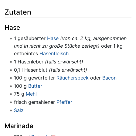
Zutaten
Hase
1 gesäuberter
Hase
(von ca. 2 kg, ausgenommen
und in nicht zu große Stücke zerlegt)
oder 1 kg
entbeintes
Hasenfleisch
1 Hasenleber
(falls erwünscht)
0,1 l Hasenblut
(falls erwünscht)
100 g gewürfelter
Räucherspeck
oder
Bacon
100 g
Butter
75 g
Mehl
frisch gemahlener
Pfeffer
Salz
Marinade