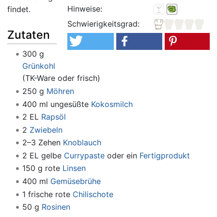
Hinweise:
findet.
Schwierigkeitsgrad:
Zutaten
300 g
Grünkohl
(TK-Ware oder frisch)
250 g
Möhren
400 ml ungesüßte
Kokosmilch
2 EL
Rapsöl
2
Zwiebeln
2–3 Zehen
Knoblauch
2 EL gelbe
Currypaste
oder ein
Fertigprodukt
150 g rote
Linsen
400 ml
Gemüsebrühe
1 frische rote
Chilischote
50 g
Rosinen