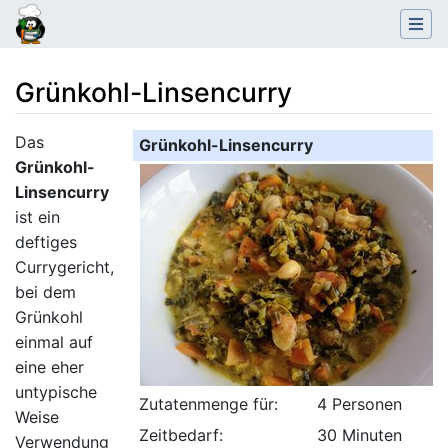
Grünkohl-Linsencurry
Wechseln zu:
Navigation
,
Suche
Das
Grünkohl-Linsencurry
Grünkohl-
Linsencurry
ist ein
deftiges
Currygericht,
bei dem
Grünkohl
einmal auf
eine eher
untypische
Zutatenmenge für:
4 Personen
Weise
Zeitbedarf:
30 Minuten
Verwendung