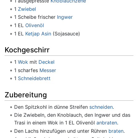
1 ausgepresste
Knoblauchzehe
1
Zwiebel
1 Scheibe frischer
Ingwer
1 EL
Olivenöl
1 EL
Ketjap Asin
(Sojasauce)
Kochgeschirr
1
Wok
mit
Deckel
1 scharfes
Messer
1
Schneidebrett
Zubereitung
Den Spitzkohl in dünne Streifen
schneiden
.
Die Zwiebeln, den Knoblauch, den Ingwer und das
Trasi in einem Wok in 1 EL Olivenöl
anbraten
.
Den Lachs hinzufügen und unter Rühren
braten
.