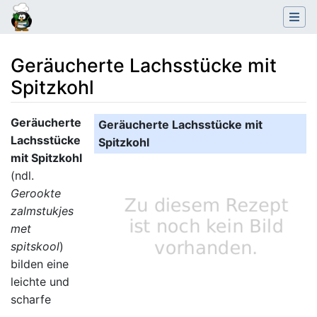
Geräucherte Lachsstücke mit
Spitzkohl
Wechseln zu:
Navigation
,
Suche
Geräucherte
Geräucherte Lachsstücke mit
Lachsstücke
Spitzkohl
mit Spitzkohl
(ndl.
Gerookte
zalmstukjes
met
spitskool
)
bilden eine
leichte und
scharfe