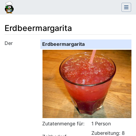
Erdbeermargarita
Wechseln zu:
Navigation
,
Suche
Der
Erdbeermargarita
Zutatenmenge für:
1 Person
Zubereitung: 8