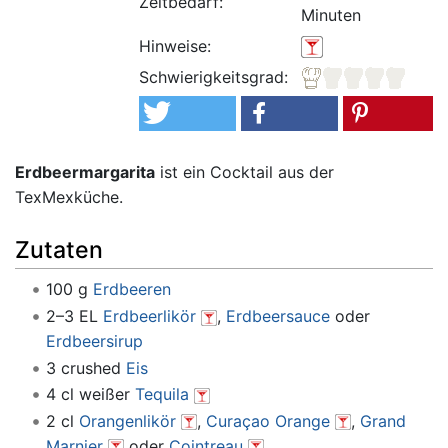
Zeitbedarf:
Minuten
Hinweise:
Schwierigkeitsgrad:
Erdbeermargarita
ist ein Cocktail aus der
TexMexküche.
Zutaten
100 g
Erdbeeren
2–3 EL
Erdbeerlikör
,
Erdbeersauce
oder
Erdbeersirup
3 crushed
Eis
4 cl weißer
Tequila
2 cl
Orangenlikör
,
Curaçao Orange
,
Grand
Marnier
oder
Cointreau