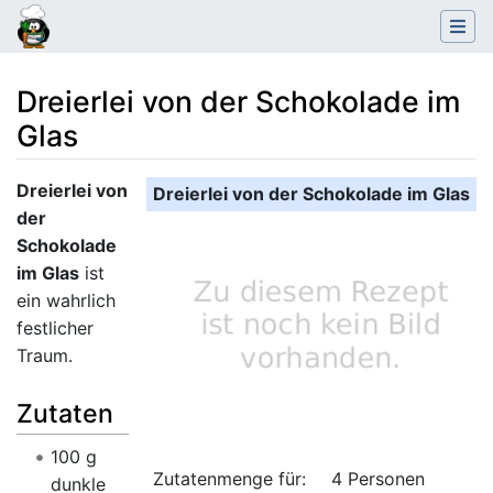
Dreierlei von der Schokolade im
Glas
Wechseln zu:
Navigation
,
Suche
Dreierlei von
Dreierlei von der Schokolade im Glas
der
Schokolade
im Glas
ist
ein wahrlich
festlicher
Traum.
Zutaten
100 g
Zutatenmenge für:
4 Personen
dunkle