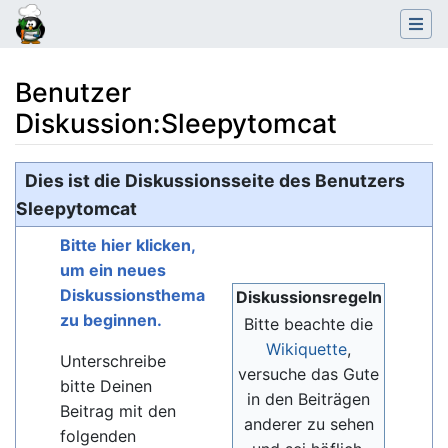
Benutzer
Diskussion
:
Sleepytomcat
Wechseln zu:
Navigation
,
Suche
Dies ist die Diskussionsseite des Benutzers
Sleepytomcat
Bitte hier klicken,
um ein neues
Diskussionsthema
Diskussionsregeln
zu beginnen.
Bitte beachte die
Wikiquette
,
Unterschreibe
versuche das Gute
bitte Deinen
in den Beiträgen
Beitrag mit den
anderer zu sehen
folgenden