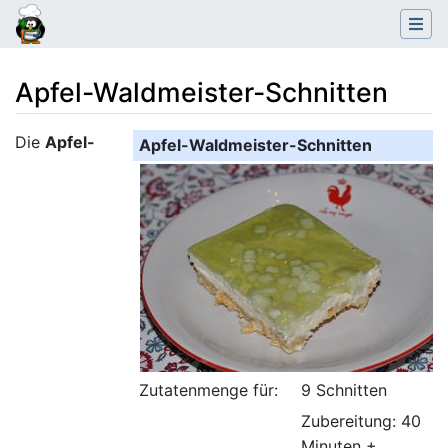
Apfel-Waldmeister-Schnitten
Wechseln zu:
Navigation
,
Suche
Die
Apfel-
Apfel-Waldmeister-Schnitten
Zutatenmenge für:
9 Schnitten
Zubereitung: 40
Minuten +