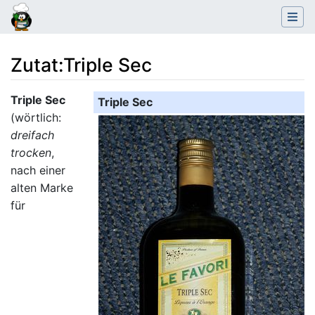
Zutat
:
Triple Sec
Wechseln zu:
Navigation
,
Suche
Triple Sec
Triple Sec
(wörtlich:
dreifach
trocken
,
nach einer
alten Marke
für