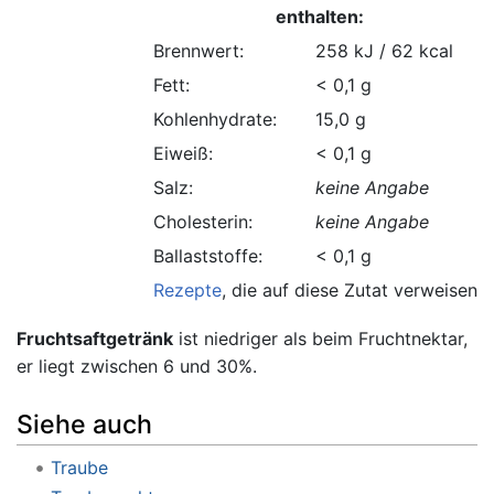
enthalten:
Brennwert:
258 kJ / 62 kcal
Fett:
< 0,1 g
Kohlenhydrate:
15,0 g
Eiweiß:
< 0,1 g
Salz:
keine Angabe
Cholesterin:
keine Angabe
Ballaststoffe:
< 0,1 g
Rezepte
, die auf diese Zutat verweisen.
Fruchtsaftgetränk
ist niedriger als beim Fruchtnektar,
er liegt zwischen 6 und 30%.
Siehe auch
Traube