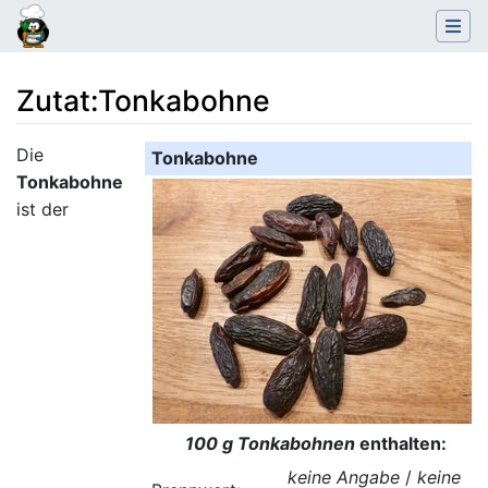
Zutat
:
Tonkabohne
Wechseln zu:
Navigation
,
Suche
Die
Tonkabohne
Tonkabohne
ist der
100 g Tonkabohnen
enthalten:
keine Angabe
/
keine