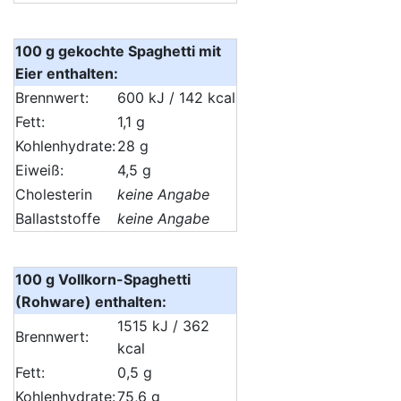
100 g gekochte Spaghetti mit
Eier enthalten:
Brennwert:
600 kJ / 142 kcal
Fett:
1,1 g
Kohlenhydrate:
28 g
Eiweiß:
4,5 g
Cholesterin
keine Angabe
Ballaststoffe
keine Angabe
100 g Vollkorn-Spaghetti
(Rohware) enthalten:
1515 kJ / 362
Brennwert:
kcal
Fett:
0,5 g
Kohlenhydrate:
75,6 g