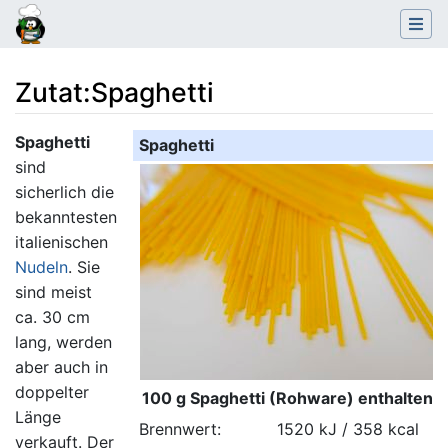
Zutat
:
Spaghetti
Wechseln zu:
Navigation
,
Suche
Spaghetti
Spaghetti
sind
sicherlich die
bekanntesten
italienischen
Nudeln
. Sie
sind meist
ca. 30 cm
lang, werden
aber auch in
doppelter
100 g Spaghetti (Rohware) enthalten:
Länge
Brennwert:
1520 kJ / 358 kcal
verkauft. Der