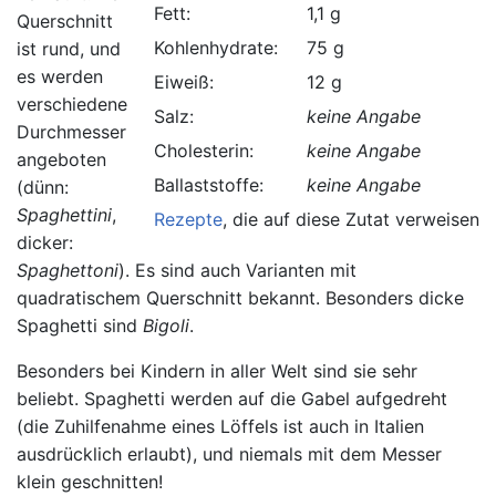
Fett:
1,1 g
Querschnitt
Kohlenhydrate:
75 g
ist rund, und
es werden
Eiweiß:
12 g
verschiedene
Salz:
keine Angabe
Durchmesser
Cholesterin:
keine Angabe
angeboten
Ballaststoffe:
keine Angabe
(dünn:
Spaghettini
,
Rezepte
, die auf diese Zutat verweisen.
dicker:
Spaghettoni
). Es sind auch Varianten mit
quadratischem Querschnitt bekannt. Besonders dicke
Spaghetti sind
Bigoli
.
Besonders bei Kindern in aller Welt sind sie sehr
beliebt. Spaghetti werden auf die Gabel aufgedreht
(die Zuhilfenahme eines Löffels ist auch in Italien
ausdrücklich erlaubt), und niemals mit dem Messer
klein geschnitten!