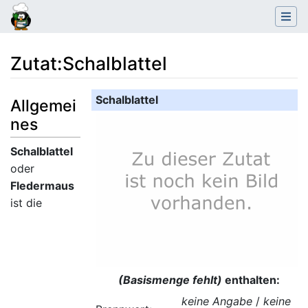
Zutat
:
Schalblattel
Wechseln zu:
Navigation
,
Suche
Schalblattel
Allgemei
nes
Schalblattel
oder
Fledermaus
ist die
(Basismenge fehlt)
enthalten:
keine Angabe
/
keine