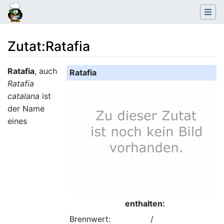
Zutat
:
Ratafia
Wechseln zu:
Navigation
,
Suche
Ratafia
, auch
Ratafia
Ratafia
catalana
ist
der Name
eines
enthalten:
Brennwert:
/