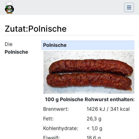
Zutat
:
Polnische
Wechseln zu:
Navigation
,
Suche
Die
Polnische
Polnische
100 g Polnische Rohwurst enthalten:
Brennwert:
1426 kJ / 341 kcal
Fett:
26,3 g
Kohlenhydrate:
< 1,0 g
Eiweiß:
18,6 g