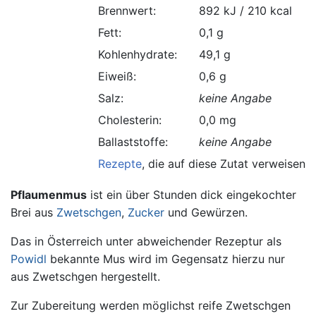
Brennwert:
892 kJ / 210 kcal
Fett:
0,1 g
Kohlenhydrate:
49,1 g
Eiweiß:
0,6 g
Salz:
keine Angabe
Cholesterin:
0,0 mg
Ballaststoffe:
keine Angabe
Rezepte
, die auf diese Zutat verweisen.
Pflaumenmus
ist ein über Stunden dick eingekochter
Brei aus
Zwetschgen
,
Zucker
und Gewürzen.
Das in Österreich unter abweichender Rezeptur als
Powidl
bekannte Mus wird im Gegensatz hierzu nur
aus Zwetschgen hergestellt.
Zur Zubereitung werden möglichst reife Zwetschgen