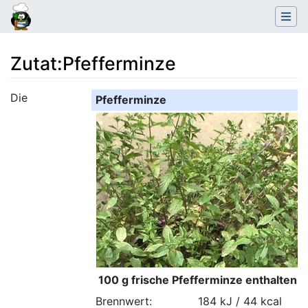
Zutat
:
Pfefferminze
Wechseln zu:
Navigation
,
Suche
Die
Pfefferminze
100 g frische Pfefferminze enthalten:
Brennwert:
184 kJ / 44 kcal