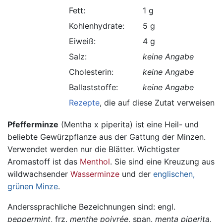
Fett:
1 g
Kohlenhydrate:
5 g
Eiweiß:
4 g
Salz:
keine Angabe
Cholesterin:
keine Angabe
Ballaststoffe:
keine Angabe
Rezepte
, die auf diese Zutat verweisen.
Pfefferminze
(Mentha x piperita) ist eine Heil- und
beliebte Gewürzpflanze aus der Gattung der Minzen.
Verwendet werden nur die Blätter. Wichtigster
Aromastoff ist das
Menthol
. Sie sind eine Kreuzung aus
wildwachsender
Wasserminze
und der
englischen,
grünen Minze
.
Anderssprachliche Bezeichnungen sind: engl.
peppermint
, frz.
menthe poivrée
, span.
menta piperita,