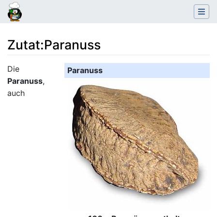
Zutat
:
Paranuss
Wechseln zu:
Navigation
,
Suche
Die
Paranuss
Paranuss
,
auch