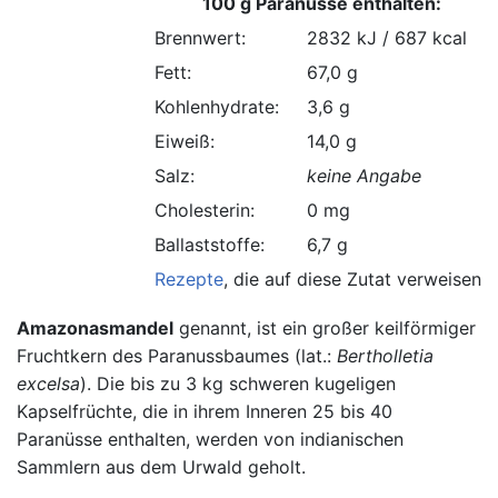
100 g Paranüsse enthalten:
Brennwert:
2832 kJ / 687 kcal
Fett:
67,0 g
Kohlenhydrate:
3,6 g
Eiweiß:
14,0 g
Salz:
keine Angabe
Cholesterin:
0 mg
Ballaststoffe:
6,7 g
Rezepte
, die auf diese Zutat verweisen.
Amazonasmandel
genannt, ist ein großer keilförmiger
Fruchtkern des Paranussbaumes (lat.:
Bertholletia
excelsa
). Die bis zu 3 kg schweren kugeligen
Kapselfrüchte, die in ihrem Inneren 25 bis 40
Paranüsse enthalten, werden von indianischen
Sammlern aus dem Urwald geholt.