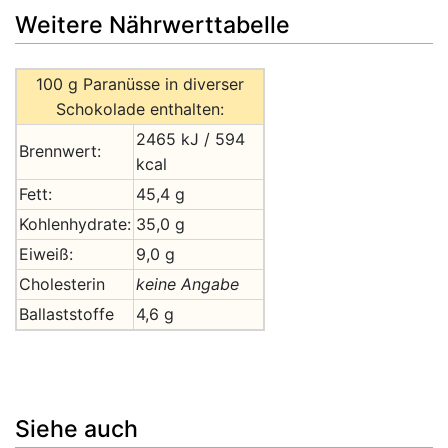
Weitere Nährwerttabelle
100 g Paranüsse in diverser
Schokolade enthalten:
2465 kJ / 594
Brennwert:
kcal
Fett:
45,4 g
Kohlenhydrate:
35,0 g
Eiweiß:
9,0 g
Cholesterin
keine Angabe
Ballaststoffe
4,6 g
Siehe auch