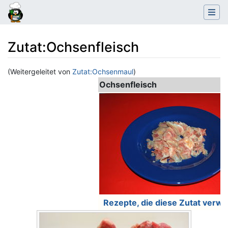
Zutat
:
Ochsenfleisch
(Weitergeleitet von
Zutat:Ochsenmaul
)
Wechseln zu:
Navigation
,
Suche
Ochsenfleisch
Rezepte, die diese Zutat verw