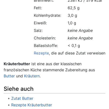
Brennwert:
2381 kJ / 579 kcal
Fett:
62,5 g
Kohlenhydrate:
3,0 g
Eiweiß:
1,0 g
Salz:
keine Angabe
Cholesterin:
keine Angabe
Ballaststoffe:
< 0,1 g
Rezepte
, die auf diese Zutat verweisen.
Kräuterbutter
ist eine aus der klassischen
französischen Küche stammende Zubereitung aus
Butter
und
Kräutern
.
Siehe auch
Zutat Butter
Rezepte Kräuterbutter