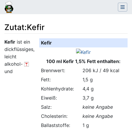
Zutat
:
Kefir
Wechseln zu:
Navigation
,
Suche
Kefir
ist ein
Kefir
dickflüssiges,
leicht
100 ml Kefir 1,5% Fett enthalten:
alkohol-
Brennwert:
206 kJ / 49 kcal
und
Fett:
1,5 g
Kohlenhydrate:
4,4 g
Eiweiß:
3,7 g
Salz:
keine Angabe
Cholesterin:
keine Angabe
Ballaststoffe:
1 g