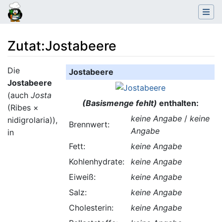
Zutat
:
Jostabeere
Wechseln zu:
Navigation
,
Suche
Die
Jostabeere
Jostabeere
(auch
Josta
(Basismenge fehlt)
enthalten:
(Ribes ×
keine Angabe
/
keine
nidigrolaria)),
Brennwert:
Angabe
in
Fett:
keine Angabe
Kohlenhydrate:
keine Angabe
Eiweiß:
keine Angabe
Salz:
keine Angabe
Cholesterin:
keine Angabe