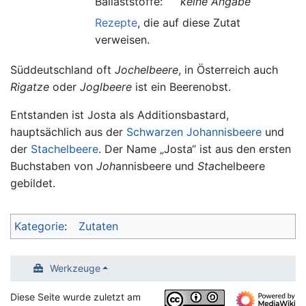
Ballaststoffe:
keine Angabe
Rezepte
, die auf diese Zutat
verweisen.
Süddeutschland oft
Jochelbeere
, in Österreich auch
Rigatze
oder
Joglbeere
ist ein Beerenobst.
Entstanden ist Josta als Additionsbastard,
hauptsächlich aus der
Schwarzen Johannisbeere
und
der
Stachelbeere
. Der Name „Josta“ ist aus den ersten
Buchstaben von
Joh
annisbeere und
Sta
chelbeere
gebildet.
Kategorie
:
Zutaten
Werkzeuge
Diese Seite wurde zuletzt am