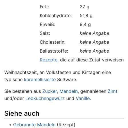
Fett:
27 g
Kohlenhydrate:
51,8 g
Eiweiß:
9,4 g
Salz:
keine Angabe
Cholesterin:
keine Angabe
Ballaststoffe:
keine Angabe
Rezepte
, die auf diese Zutat verweisen.
Weihnachtszeit, an Volksfesten und Kirtagen eine
typische
karamellisierte
Süßware.
Sie bestehen aus
Zucker
,
Mandeln
, gemahlenen
Zimt
und/oder
Lebkuchengewürz
und
Vanille
.
Siehe auch
Gebrannte Mandeln
(Rezept)