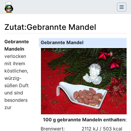
Zutat
:
Gebrannte Mandel
Wechseln zu:
Navigation
,
Suche
Gebrannte
Gebrannte Mandel
Mandeln
verlocken
mit ihrem
köstlichen,
würzig-
süßen Duft
und sind
besonders
zur
100 g gebrannte Mandeln enthalten:
Brennwert:
2112 kJ / 503 kcal