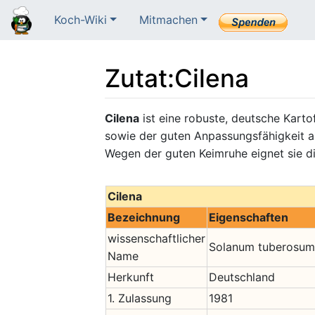
Koch-Wiki
Mitmachen
Zutat
:
Cilena
Wechseln zu:
Navigation
,
Suche
Cilena
ist eine robuste, deutsche Kart
sowie der guten Anpassungsfähigkeit a
Wegen der guten Keimruhe eignet sie die
Cilena
Bezeichnung
Eigenschaften
wissenschaftlicher
Solanum tuberosum
Name
Herkunft
Deutschland
1. Zulassung
1981