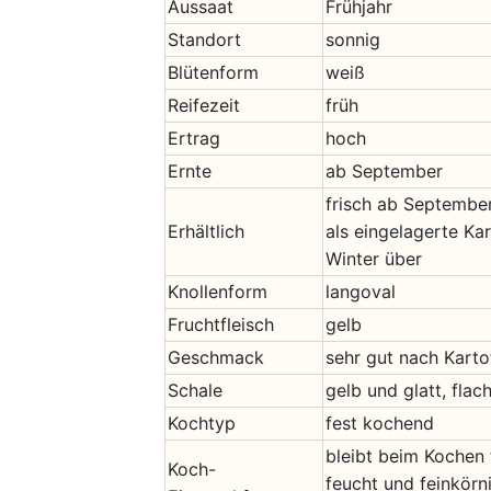
Aussaat
Frühjahr
Standort
sonnig
Blütenform
weiß
Reifezeit
früh
Ertrag
hoch
Ernte
ab September
frisch ab Septembe
Erhältlich
als eingelagerte Ka
Winter über
Knollenform
langoval
Fruchtfleisch
gelb
Geschmack
sehr gut nach Karto
Schale
gelb und glatt, fla
Kochtyp
fest kochend
bleibt beim Kochen 
Koch-
feucht und feinkörni