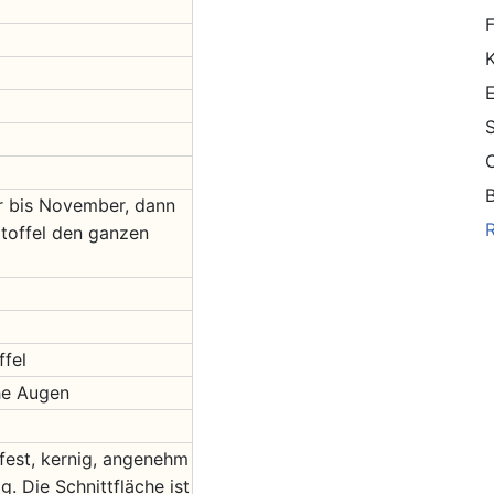
F
S
C
B
r bis November, dann
rtoffel den ganzen
ffel
che Augen
fest, kernig, angenehm
g. Die Schnittfläche ist