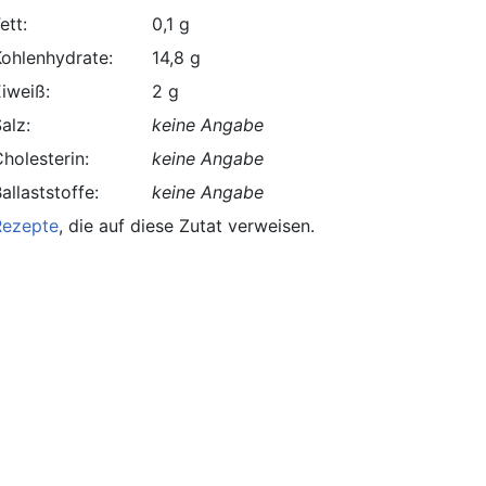
ett:
0,1 g
Kohlenhydrate:
14,8 g
Eiweiß:
2 g
alz:
keine Angabe
holesterin:
keine Angabe
allaststoffe:
keine Angabe
Rezepte
, die auf diese Zutat verweisen.