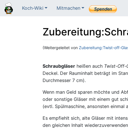
Koch-Wiki
Mitmachen
Zubereitung
:
Schr
(Weitergeleitet von
Zubereitung:Twist-off-Gla
Wechseln zu:
Navigation
,
Suche
Schraubgläser
heißen auch
Twist-Off-
Deckel. Der Rauminhalt beträgt im Sta
Durchmesser 7 cm).
Wenn man Geld sparen möchte und Abfal
oder sonstige Gläser mit einem gut sc
(evtl. Spülmaschine, ansonsten einmal 
Es empfiehlt sich, alte Gläser mit inte
den gleichen Inhalt wiederzuverwende