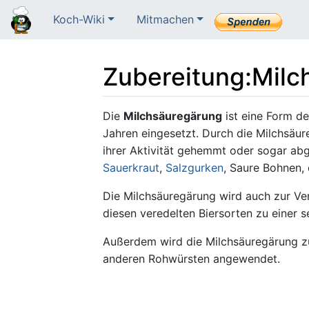
Koch-Wiki
Mitmachen
Zubereitung
:
Milc
Wechseln zu:
Navigation
,
Suche
Die
Milchsäuregärung
ist eine Form d
Jahren eingesetzt. Durch die Milchsäur
ihrer Aktivität gehemmt oder sogar abg
Sauerkraut
,
Salzgurken
, Saure Bohnen,
Die Milchsäuregärung wird auch zur Ve
diesen veredelten Biersorten zu einer s
Außerdem wird die Milchsäuregärung
anderen Rohwürsten angewendet.