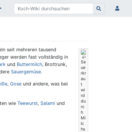
eln seit mehreren tausend
ger werden fast vollständig in
Sa
ark
und
Buttermilch
, Brottrunk,
ue
dere
Sauergemüse
.
rkr
au
eiße
,
Gose
und andere, was bei
t
wi
rd
du
ten wie
Teewurst
,
Salami
und
rc
h
Mi
lc
hs