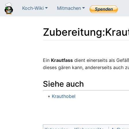
Koch-Wiki
Mitmachen
Zubereitung
:
Krau
Wechseln zu:
Navigation
,
Suche
Ein
Krautfass
dient einerseits als Gef
dieses gären kann, andererseits auch z
Siehe auch
Krauthobel