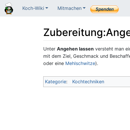
Koch-Wiki
Mitmachen
Zubereitung
:
Ange
Wechseln zu:
Navigation
,
Suche
Unter
Angehen lassen
versteht man ein
mit dem Ziel, Geschmack und Beschaffe
oder eine
Mehlschwitze
).
Kategorie
:
Kochtechniken