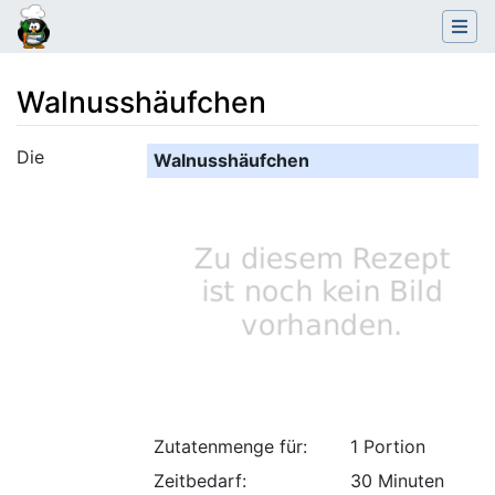
Walnusshäufchen
Wechseln zu:
Navigation
,
Suche
Die
Walnusshäufchen
Zutatenmenge für:
1 Portion
Zeitbedarf:
30 Minuten