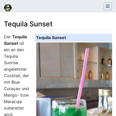
Tequila Sunset
Wechseln zu:
Navigation
,
Suche
Der
Tequila
Tequila Sunset
Sunset
ist
ein an den
Tequila
Sunrise
angelehnter
Cocktail, der
mit Blue
Curaçao und
Mango- bzw
Maracuja
zubereitet
wird.