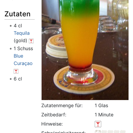
Zutaten
4 cl
Tequila
(gold)
1 Schuss
Blue
Curaçao
6 cl
Zutatenmenge für:
1 Glas
Zeitbedarf:
1 Minute
Hinweise:
Schwierigkeitsgrad: