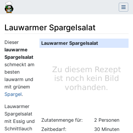
Lauwarmer Spargelsalat
Wechseln zu:
Navigation
,
Suche
Dieser
Lauwarmer Spargelsalat
lauwarme
Spargelsalat
schmeckt am
besten
lauwarm und
mit grünem
Spargel
.
Lauwarmer
Spargelsalat
Zutatenmenge für:
2 Personen
mit Essig und
Schnittlauch
Zeitbedarf:
30 Minuten