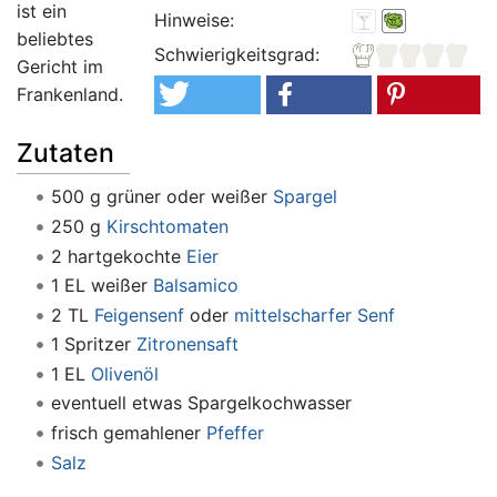
ist ein
Hinweise:
beliebtes
Schwierigkeitsgrad:
Gericht im
Frankenland.
Zutaten
500 g grüner oder weißer
Spargel
250 g
Kirschtomaten
2 hartgekochte
Eier
1 EL weißer
Balsamico
2 TL
Feigensenf
oder
mittelscharfer Senf
1 Spritzer
Zitronensaft
1 EL
Olivenöl
eventuell etwas Spargelkochwasser
frisch gemahlener
Pfeffer
Salz