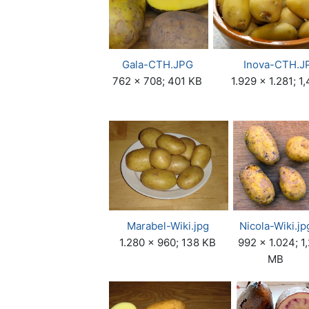
Gala-CTH.JPG
Inova-CTH.J
762 × 708; 401 KB
1.929 × 1.281; 1
Marabel-Wiki.jpg
Nicola-Wiki.jp
1.280 × 960; 138 KB
992 × 1.024; 1,
MB