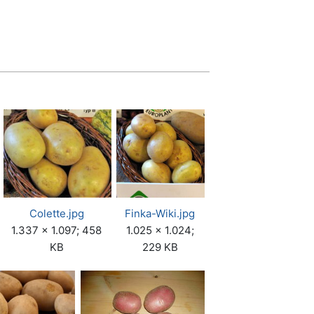
Colette.jpg
Finka-Wiki.jpg
1.337 × 1.097; 458
1.025 × 1.024;
KB
229 KB