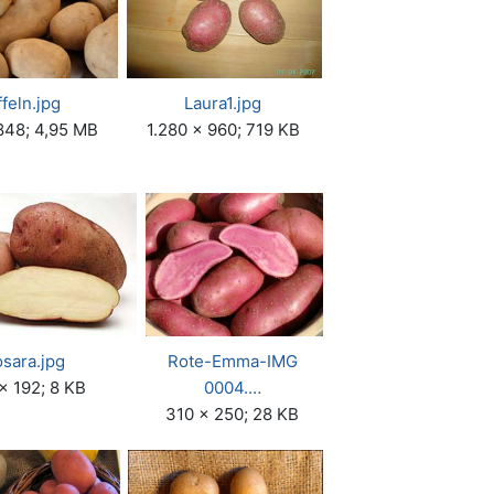
feln.jpg
Laura1.jpg
848; 4,95 MB
1.280 × 960; 719 KB
sara.jpg
Rote-Emma-IMG
× 192; 8 KB
0004.…
310 × 250; 28 KB