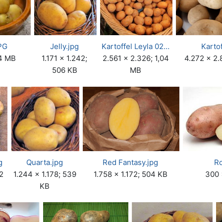
PG
Jelly.jpg
Kartoffel Leyla 02…
Kartof
,4 MB
1.171 × 1.242;
2.561 × 2.326; 1,04
4.272 × 2.
506 KB
MB
g
Quarta.jpg
Red Fantasy.jpg
Ro
2
1.244 × 1.178; 539
1.758 × 1.172; 504 KB
300 
KB