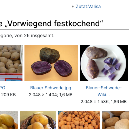
Zutat:Valisa
ie „Vorwiegend festkochend“
egorie, von 26 insgesamt.
JPG
Blauer Schwede.jpg
Blauer-Schwede-
; 209 KB
2.048 × 1.404; 1,6 MB
Wiki…
2.048 × 1.536; 1,86 MB