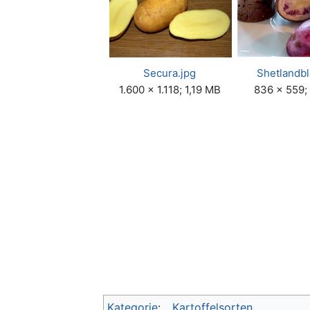
Secura.jpg
Shetlandbl
1.600 × 1.118; 1,19 MB
836 × 559;
Kategorie
:
Kartoffelsorten