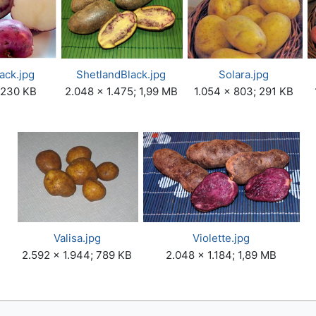
ack.jpg
ShetlandBlack.jpg
Solara.jpg
 230 KB
2.048 × 1.475; 1,99 MB
1.054 × 803; 291 KB
Valisa.jpg
Violette.jpg
2.592 × 1.944; 789 KB
2.048 × 1.184; 1,89 MB