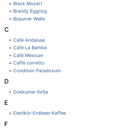
Black Mozart
Brandy Eggnog
Büsumer Welle
C
Café Andaluse
Café La Bamba
Café Mexican
Caffè corretto
Conditum Paradoxum
D
Dokkumer Kofje
E
Eierlikör-Erdbeer-Kaffee
F