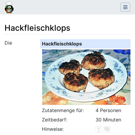
Hackfleischklops
Wechseln zu:
Navigation
,
Suche
Die
Hackfleischklops
Zutatenmenge für:
4 Personen
Zeitbedarf:
30 Minuten
Hinweise: