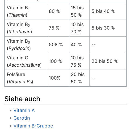
Vitamin B
15 bis
1
80 %
5 bis 40 %
(
Thiamin
)
50 %
Vitamin B
10 bis
2
75 %
5 bis 30 %
(
Riboflavin
)
70 %
Vitamin B
6
50ß %
40 %
--
(
Pyridoxin
)
Vitamin C
10 bis
100 %
20 bis 50 %
(
Ascorbinsäure
)
75 %
Folsäure
20 bis
100%
--
(
Vitamin B
)
50 %
9
Siehe auch
Vitamin A
Carotin
Vitamin B-Gruppe