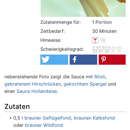
Zutatenmenge für:
1 Portion
Zeitbedarf:
30 Minuten
Hinweise:
Schwierigkeitsgrad:
nebenstehende Foto zeigt die Sauce mit
Rösti
,
gebratenem Hirschrücken
,
gekochtem Spargel
und
einer
Sauce Hollandaise
.
Zutaten
0,5 l
brauner Geflügelfond
,
braunen Kalbsfond
oder
brauner Wildfond