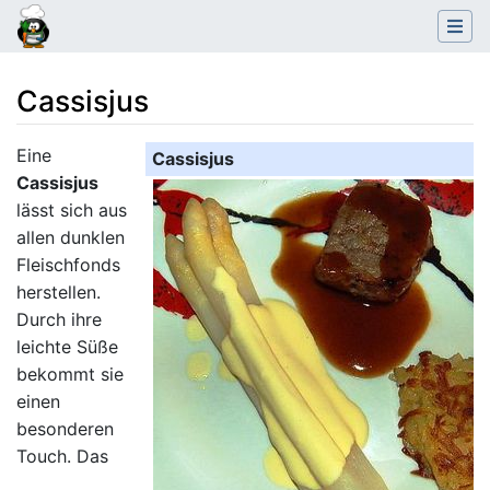
Cassisjus
Wechseln zu:
Navigation
,
Suche
Eine
Cassisjus
Cassisjus
lässt sich aus
allen dunklen
Fleischfonds
herstellen.
Durch ihre
leichte Süße
bekommt sie
einen
besonderen
Touch. Das