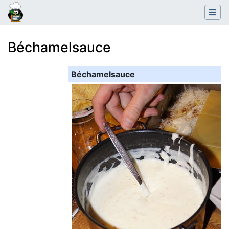
Béchamelsauce
Wechseln zu:
Navigation
,
Suche
Béchamelsauce