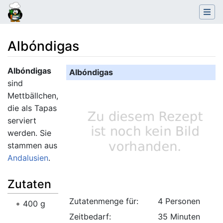
Albóndigas
Wechseln zu:
Navigation
,
Suche
Albóndigas
Albóndigas
sind
Mettbällchen,
die als Tapas
serviert
werden. Sie
stammen aus
Andalusien
.
Zutaten
Zutatenmenge für:
4 Personen
400 g
Zeitbedarf:
35 Minuten